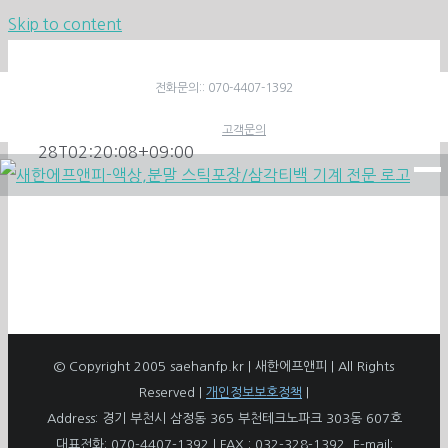
Skip to content
새한에프엔피 : 분말및액상 스틱포장,티백포장 기계 전
전화문의:: 070-4407-1392
문(SAEHAN F&P)
amols01
2020-05-
고객문의
28T02:20:08+09:00
© Copyright 2005 saehanfp.kr | 새한에프앤피 | All Rights
Reserved |
개인정보보호정책
|
Address: 경기 부천시 삼정동 365 부천테크노파크 303동 607호
대표전화: 070-4407-1392 | FAX : 032-328-1392, E-mail: